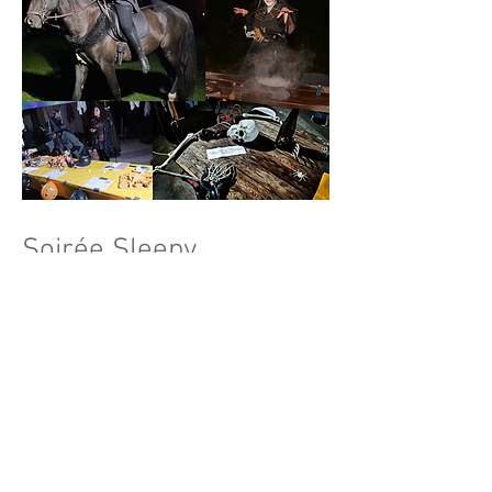
Soirée Sleepy
Halloween
Descente au flambeau à cheval dans
un village jusqu'à une place aménagée
pour l'occasion: cimetière hanté,
maison de sorcière, la cache d'un
chasseur de vampires etc... Un jeu de
piste pour les petits comme les